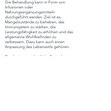
Die Behandlung kann in Form von
Infusionen oder
Nahrungsergänzungsmitteln
durchgeführt werden. Ziel ist es,
Mangelzustände zu beheben, das
Immunsystem zu stärken, die
Leistungsfähigkeit zu erhöhen und das
allgemeine Wohlbefinden zu
verbessern. Dazu kann auch einen
Anpassung des Lebensstils gehören.
Durch eine ganzheitliche Betrachtung
Ihrer Beschwerden (Anamnese) und
eine gezielte Labordiagnostik, ermittle
ich Ihren individuellen Nährstoffbedarf
und erstelle einen Plan zur sinnvollen
Ergänzung.