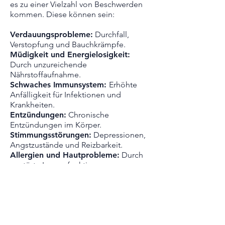
es zu einer Vielzahl von Beschwerden
kommen. Diese können sein:
Verdauungsprobleme:
Durchfall,
Verstopfung und Bauchkrämpfe.
Müdigkeit und Energielosigkeit:
Durch unzureichende
Nährstoffaufnahme.
Schwaches Immunsystem:
Erhöhte
Anfälligkeit für Infektionen und
Krankheiten.
Entzündungen:
Chronische
Entzündungen im Körper.
Stimmungsstörungen:
Depressionen,
Angstzustände und Reizbarkeit.
Allergien und Hautprobleme:
Durch
gestörte Immunfunktionen.
In meiner Praxis hat das Erreichen
eines gesunden Darmmikrobioms
obere Priorität. In der Naturheilkunde
habe ich eine Vielzahl an