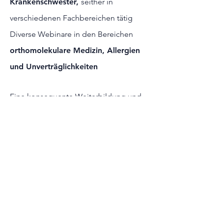
Krankenschwester,
seither in
verschiedenen Fachbereichen tätig
Diverse Webinare in den Bereichen
orthomolekulare Medizin, Allergien
und Unverträglichkeiten
Eine konsequente Weiterbildung und
aktive Mitgliedschaft in Berufs- und
Fachverbänden ist für mich ein „Muss“
zur Sicherung der dauerhaft hohen
Behandlungsqualität in meiner Praxis
und zur Erweiterung meiner
persönlichen Fähigkeiten und
Kenntnisse.